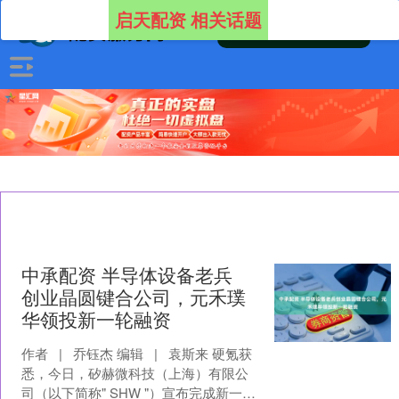
启天配资 相关话题
中承配资 半导体设备老兵
创业晶圆键合公司，元禾璞
华领投新一轮融资
作者 | 乔钰杰 编辑 | 袁斯来 硬氪获
悉，今日，矽赫微科技（上海）有限公
司（以下简称" SHW "）宣布完成新一轮