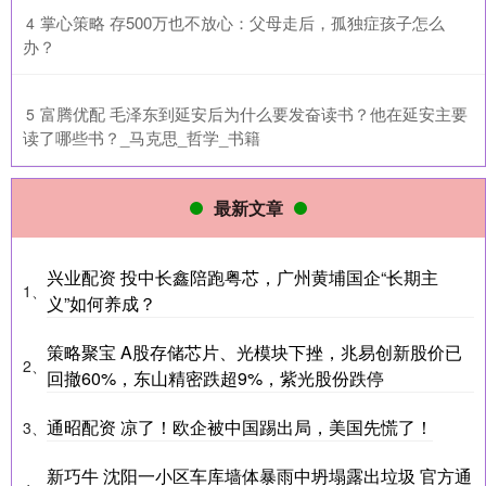
​掌心策略 存500万也不放心：父母走后，孤独症孩子怎么
4
办？
​富腾优配 毛泽东到延安后为什么要发奋读书？他在延安主要
5
读了哪些书？_马克思_哲学_书籍
最新文章
兴业配资 投中长鑫陪跑粤芯，广州黄埔国企“长期主
1、
义”如何养成？
策略聚宝 A股存储芯片、光模块下挫，兆易创新股价已
2、
回撤60%，东山精密跌超9%，紫光股份跌停
通昭配资 凉了！欧企被中国踢出局，美国先慌了！
3、
新巧牛 沈阳一小区车库墙体暴雨中坍塌露出垃圾 官方通