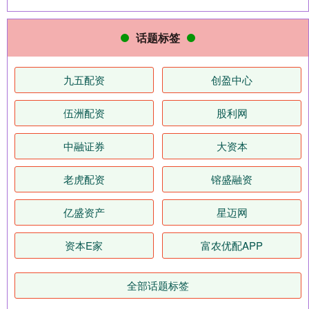
话题标签
九五配资
创盈中心
伍洲配资
股利网
中融证券
大资本
老虎配资
镕盛融资
亿盛资产
星迈网
资本E家
富农优配APP
全部话题标签