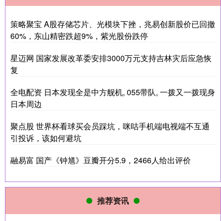
策略聚宝 A股存储芯片、光模块下挫，兆易创新股价已回撤
60%，东山精密跌超9%，紫光股份跌停
星迈网 国家发展改革委安排3000万元支持吉林灾后应急恢
复
全电配资 日本发现全是中方舰机, 055带队, 一拨又一拨现身
日本周边
聚点股 世界杯看球买会员踩坑，咪咕手机端电视端不互通
引投诉，该如何避坑
融易富 国产《钟馗》豆瓣开分5.9，2466人给出评价
推荐资讯