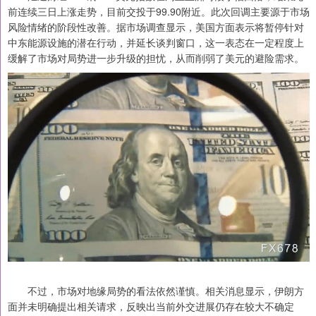
前连续三日上涨走势，目前交投于99.90附近。此次回调主要源于市场
风险情绪的阶段性改善。据市场调查显示，美国方面表示将暂停针对
中东能源设施的潜在行动，并延长谈判窗口，这一表态在一定程度上
缓解了市场对局势进一步升级的担忧，从而削弱了美元的避险需求。
不过，市场对地缘局势的看法依然谨慎。相关消息显示，伊朗方
面并未明确提出相关请求，反映出当前外交进展仍存在较大不确定