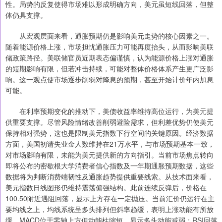
性。局势的反复使得市场难以形成明确方向，美元虽短线回落，但整
体仍具支撑。
从宏观层面来看，通胀预期仍是影响美元走势的核心因素之一。
随着能源价格上涨，市场担忧通胀压力可能再度抬头，从而影响美联
储政策路径。美联储官员近期表态偏谨慎，认为能源价格上涨对通胀
的短期影响有限，但若冲击持续，可能对整体价格体系产生更广泛影
响。这一观点使市场逐步削弱对降息的预期，甚至开始计价年内加息
可能。
在利率预期变化的推动下，美债收益率维持高位运行，为美元提
供重要支撑。尽管风险情绪改善削弱避险需求，但利差优势仍使美元
保持相对强势，这也是限制美元指数下行空间的关键原因。经济数据
方面，美国初请失业金人数维持在21万水平，与市场预期基本一致，
对市场影响有限，未能为美元提供新的方向指引。当前市场焦点转向
即将公布的密歇根大学消费者信心指数及一年期通胀预期数据，这些
数据将为判断消费端韧性及通胀趋势提供重要线索。从技术面来看，
美元指数日线图形仍维持震荡偏强结构。此前连续反弹后，价格在
100.50附近遇阻回落，显示上方存在一定抛压。当前汇价仍运行在主
要均线之上，均线系统呈多头排列但斜率趋缓，表明上涨动能有所放
缓。MACD位于零轴上方但动能柱缩短，显示多头动能减弱；RSI回落