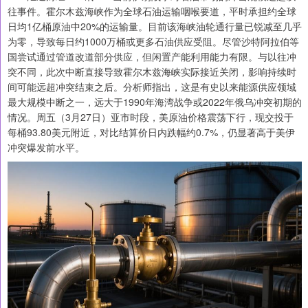
往事件。霍尔木兹海峡作为全球石油运输咽喉要道，平时承担约全球
日均1亿桶原油中20%的运输量。目前该海峡油轮通行量已锐减至几乎
为零，导致每日约1000万桶或更多石油供应受阻。尽管沙特阿拉伯等
国尝试通过管道改道部分供应，但闲置产能利用能力有限。与以往冲
突不同，此次中断直接导致霍尔木兹海峡实际接近关闭，影响持续时
间可能远超冲突结束之后。分析师指出，这是有史以来能源供应领域
最大规模中断之一，远大于1990年海湾战争或2022年俄乌冲突初期的
情况。周五（3月27日）亚市时段，美原油价格震荡下行，现交投于
每桶93.80美元附近，对比结算价日内跌幅约0.7%，仍显著高于美伊
冲突爆发前水平。