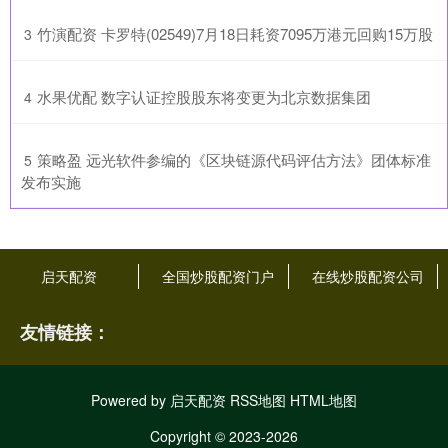
​竹演配资 卡罗特(02549)7月18日耗资7095万港元回购15万股
3
​水果优配 数字认证控股股东将变更为北京数据集团
4
​策略盈 远光软件参编的《区块链源代码评估方法》团体标准
5
发布实施
启天配资
全国炒股配资门户
在线炒股配资公司
友情链接：
Powered by
启天配资
RSS地图
HTML地图
Copyright
© 2023-2026