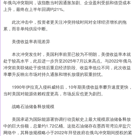
年俄乌冲突期间，该指数当时因通胀加剧、企业盈利受损和借贷成本
上升，最终在上半年回调约21%。
此次冲击中，投资者更关注冲突持续时间对全球经济增长的拖
累，而非单纯供应中断。
美债收益率表现差异
本次冲突发生时，美国利率前景已较为不明朗，美债收益率本就
处于较高水平，此后进一步升至2025年7月以来高点。与2022年俄乌
冲突前美联储处于疫情后重启经济阶段、收益率低位不同，此次收益
率攀升反映出市场对持久通胀和增长放缓的双重担忧。
1990年伊拉克入侵科威特后，10年期美债收益率攀升速度更快，
当时美国对能源依赖程度更高，市场反应也更为剧烈。
战略石油储备释放规模
美国承诺为国际能源署协调行动贡献史上最大规模原油储备释放
中的巨大份额，总量约1.72亿桶。这批石油储存在墨西哥湾沿岸盐穴
网络中，其释放规模略小于2022年拜登政府在俄乌冲突期间授权的紧