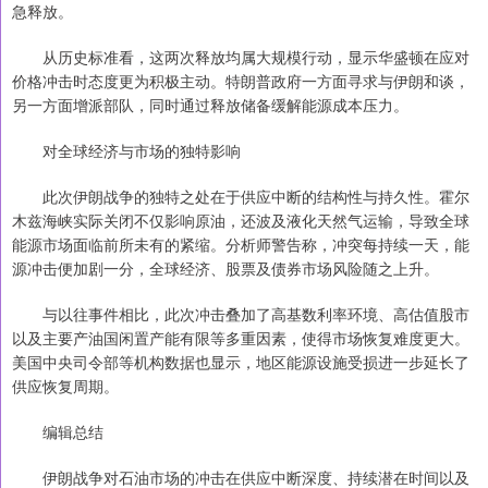
急释放。
从历史标准看，这两次释放均属大规模行动，显示华盛顿在应对
价格冲击时态度更为积极主动。特朗普政府一方面寻求与伊朗和谈，
另一方面增派部队，同时通过释放储备缓解能源成本压力。
对全球经济与市场的独特影响
此次伊朗战争的独特之处在于供应中断的结构性与持久性。霍尔
木兹海峡实际关闭不仅影响原油，还波及液化天然气运输，导致全球
能源市场面临前所未有的紧缩。分析师警告称，冲突每持续一天，能
源冲击便加剧一分，全球经济、股票及债券市场风险随之上升。
与以往事件相比，此次冲击叠加了高基数利率环境、高估值股市
以及主要产油国闲置产能有限等多重因素，使得市场恢复难度更大。
美国中央司令部等机构数据也显示，地区能源设施受损进一步延长了
供应恢复周期。
编辑总结
伊朗战争对石油市场的冲击在供应中断深度、持续潜在时间以及