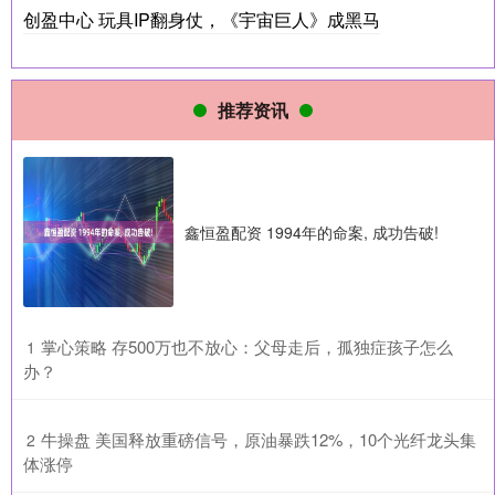
创盈中心 玩具IP翻身仗，《宇宙巨人》成黑马
推荐资讯
鑫恒盈配资 1994年的命案, 成功告破!
​掌心策略 存500万也不放心：父母走后，孤独症孩子怎么
1
办？
​牛操盘 美国释放重磅信号，原油暴跌12%，10个光纤龙头集
2
体涨停