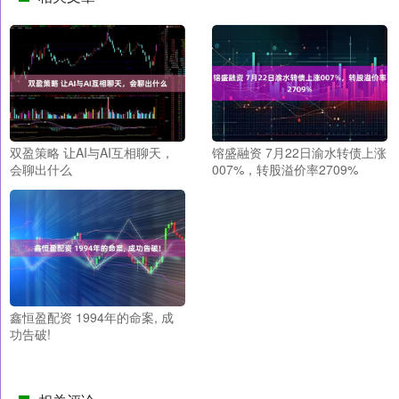
双盈策略 让AI与AI互相聊天，
镕盛融资 7月22日渝水转债上涨
会聊出什么
007%，转股溢价率2709%
鑫恒盈配资 1994年的命案, 成
功告破!