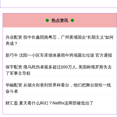
热点资讯
兴业配资 投中长鑫陪跑粤芯，广州黄埔国企“长期主义”如何
养成？
新巧牛 沈阳一小区车库墙体暴雨中坍塌露出垃圾 官方通报
保宇配资 俄乌死伤者最多超过200万人, 美国称俄罗斯失去
了军事主导权
华融配资 从烟火街巷到世界杯看台，他们把舞台留给一线
奋斗者
财汇盈 夏天看什么科幻？Netflix这两部被低估了