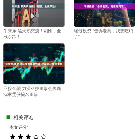
牛来乐 黑天鹅突袭！刚刚，全
瑞银投资 “告诉老莫，我想吃鸡
线杀跌！
了”
亚投金融 力源科技董事会焕新
沈家雯获提名董事
相关评论
本文评分
*