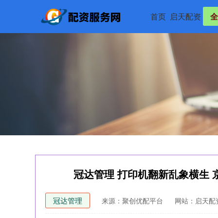
首页
启天配资
全
冠达管理 打印机翻新乱象横生 
冠达管理
来源：聚创优配平台
网站：启天配