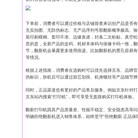
下单前，消费者可以通过价格与店铺筛查来识别产品是否有
无实拍图、无防伪标志、无产品序列号那翻新概率极高。验
装印刷模糊、套印不准、边缘发虚，封条二次粘贴、真空松
意的是，全新产品的盒码、耗材本体码与保修卡码一致，翻
节，翻新机会暴露更多使用痕迹。比如翻新机的墨孔容易有
等情况。
根据上述指南，消费者在选购时可以优先选择京东、品牌官
伪标识，拆机后可以通过鼓芯划痕、机身螺丝等产品细节辨
同时，正品渠道也有更好的产品售后服务。例如京东针对打印
京东站内搜索“打印机”，即可享受无套路购买打印机体验。
翻新打印机因其产品质量差、性能不稳定、安全隐患高等问
明确拒绝翻新机进入销售体系，始终坚守“拒绝翻新 正品