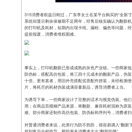
315消费者权益日刚过，广东李女士在某平台购买的“全新
系统却显示剩余保修期不足两年，经售后核实确认为翻新机
的打印机及耗材，短期内出现卡纸、漏粉、偏色等问题，经
提前报废，消费者维权困难。
事实上，打印机翻新已形成成熟的灰色产业链。一些商家低
防伪标，搭配高仿包装，将三四十元成本的翻新产品，伪装成
十倍。更有甚者，用旧外壳搭配劣质配件拼装，未经检测便以
片，将耗尽的耗材伪装成满容量新品，诱导消费者上当。
为诱导下单，一些商家设计了完整的话术与视觉伪装。他们
用；在商品页模糊产品来源，将翻新、兼容耗材混称为原装
难。部分商家还制作高仿包装、防伪标和序列号，消费者扫码
对普通消费者来说，此类行为防不胜防，很容易调入“翻新”
前到售后全程指导，帮助更多消费者走出“翻新陷阱”。