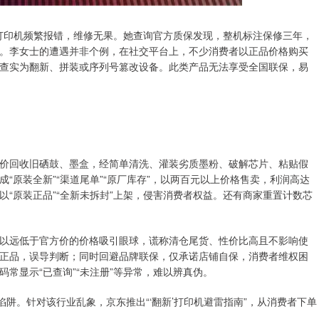
”打印机频繁报错，维修无果。她查询官方质保发现，整机标注保修三年，
。李女士的遭遇并非个例，在社交平台上，不少消费者以正品价格购买
查实为翻新、拼装或序列号篡改设备。此类产品无法享受全国联保，易
价回收旧硒鼓、墨盒，经简单清洗、灌装劣质墨粉、破解芯片、粘贴假
“原装全新”“渠道尾单”“原厂库存”，以两百元以上价格售卖，利润高达
“原装正品”“全新未拆封”上架，侵害消费者权益。还有商家重置计数芯
以远低于官方价的价格吸引眼球，谎称清仓尾货、性价比高且不影响使
正品，误导判断；同时回避品牌联保，仅承诺店铺自保，消费者维权困
常显示“已查询”“未注册”等异常，难以辨真伪。
陷阱。针对该行业乱象，京东推出“‘翻新’打印机避雷指南”，从消费者下单