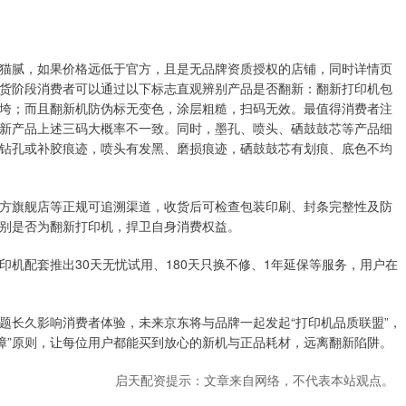
猫腻，如果价格远低于官方，且是无品牌资质授权的店铺，同时详情页
货阶段消费者可以通过以下标志直观辨别产品是否翻新：翻新打印机包
垮；而且翻新机防伪标无变色，涂层粗糙，扫码无效。最值得消费者注
新产品上述三码大概率不一致。同时，墨孔、喷头、硒鼓鼓芯等产品细
钻孔或补胶痕迹，喷头有发黑、磨损痕迹，硒鼓鼓芯有划痕、底色不均
方旗舰店等正规可追溯渠道，收货后可检查包装印刷、封条完整性及防
别是否为翻新打印机，捍卫自身消费权益。
机配套推出30天无忧试用、180天只换不修、1年延保等服务，用户在
题长久影响消费者体验，未来京东将与品牌一起发起“打印机品质联盟”，
保障”原则，让每位用户都能买到放心的新机与正品耗材，远离翻新陷阱。
启天配资提示：文章来自网络，不代表本站观点。